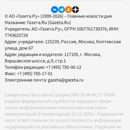
© АО «Газета.Ру» (1999-2026) – Главные новости дня
Название:
Газета.Ru
(Gazeta.Ru)
Учредитель:
АО «Газета.Ру»
, ОГРН 1067761730376, ИНН
7743625728
Адрес учредителя: 125239, Россия, Москва, Коптевская
улица, дом 67
Адрес редакции и издателя:
117105
, г.
Москва
,
Варшавское шоссе, д.9, стр.1
Телефон редакции:
+7 (495) 785-00-12
Факс:
+7 (495) 785-17-01
Электронная почта:
gazeta@gazeta.ru
Свидетельство о регистрации СМИ Эл № ФС77-67642
выдано федеральной службой по надзору в сфере
связи, информационных технологий и массовых
коммуникаций (Роскомнадзор) 10.11.2016 г. Редакция не
несет ответственности за достоверность информации,
содержащейся в рекламных объявлениях. Редакция не