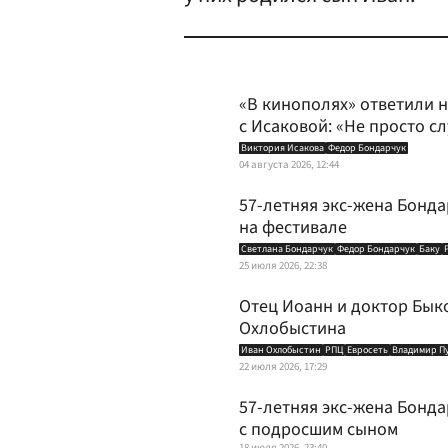
«В кинополях» ответили 
с Исаковой: «Не просто сл
Виктория Исакова
Федор Бондарчук
04 августа 2026, 12:44
57-летняя экс-жена Бонда
на фестивале
Светлана Бондарчук
Федор Бондарчук
Баку
25 июля 2026, 22:38
Отец Иоанн и доктор Быко
Охлобыстина
Иван Охлобыстин
РПЦ
Евросеть
Владимир П
22 июля 2026, 17:29
57-летняя экс-жена Бонда
с подросшим сыном
18 июля 2026, 23:40