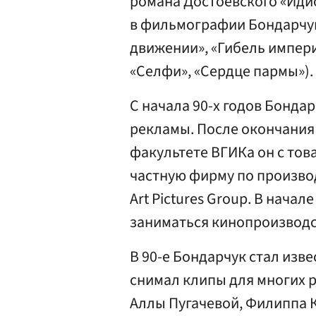
романа Достоевского «Идио
в фильмографии Бондарчука
движении», «Гибель импери
«Селфи», «Сердце пармы»).
С начала 90-х годов Бондар
рекламы. После окончания
факультете ВГИКа он с тов
частную фирму по произво
Art Pictures Group. В нача
заниматься кинопроизводс
В 90-е Бондарчук стал изве
снимал клипы для многих р
Аллы Пугачевой, Филиппа 