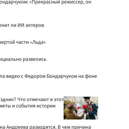
Бондарчуком: «Прекрасный режиссер, он
енит ли ИИ актеров
вертой части «Льда»
ициально развелись
ла видео с Федором Бондарчуком на фоне
аздник? Что отмечают в этот
иметы и события истории
на Андреева разводятся. В чем причина