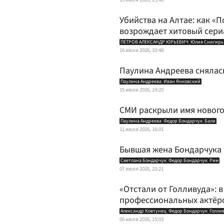
Убийства на Алтае: как «
возрождает хитовый сери
ПЕТРОВ АЛЕКСАНДР ЮРЬЕВИЧ
Юлия Снигирь
16 июля 2026, 10:48
Паулина Андреева снялас
Паулина Андреева
Иван Янковский
15 июля 2026, 19:25
СМИ раскрыли имя новог
Паулина Андреева
Федор Бондарчук
Бали
11 июля 2026, 16:01
Бывшая жена Бондарчука 
Светлана Бондарчук
Федор Бондарчук
Рим
07 июля 2026, 22:21
«Отстали от Голливуда»: в
профессиональных актёр
Александр Ковтунец
Федор Бондарчук
Голли
06 июля 2026, 15:03