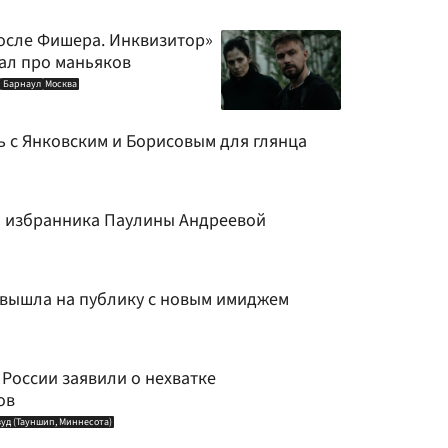
После Фишера. Инквизитор»
ал про маньяков
Барнаул
Москва
ь с Янковским и Борисовым для глянца
о избранника Паулины Андреевой
вышла на публику с новым имиджем
 России заявили о нехватке
ов
вуд (Тауншип, Миннесота)