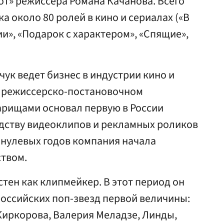
т» режиссера Романа Качанова. Всего
 около 80 ролей в кино и сериалах («В
и», «Подарок с характером», «Спящие»,
чук ведет бизнес в индустрии кино и
 режиссерско-постановочном
арищами основал первую в России
дству видеоклипов и рекламных роликов
ле нулевых годов компания начала
твом.
стен как клипмейкер. В этот период он
оссийских поп-звезд первой величины:
Киркорова, Валерия Меладзе, Линды,