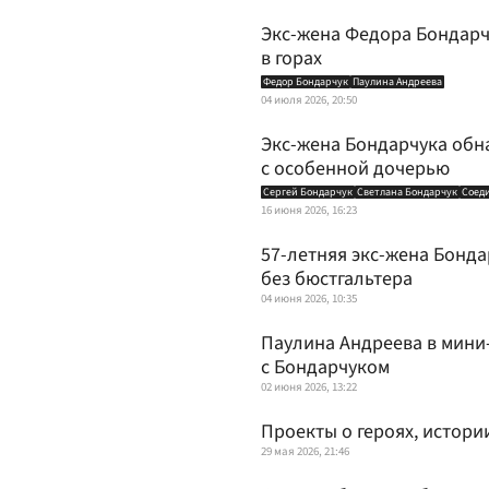
Экс-жена Федора Бондарч
в горах
Федор Бондарчук
Паулина Андреева
04 июля 2026, 20:50
Экс-жена Бондарчука обн
с особенной дочерью
Сергей Бондарчук
Светлана Бондарчук
Соед
16 июня 2026, 16:23
57-летняя экс-жена Бонда
без бюстгальтера
04 июня 2026, 10:35
Паулина Андреева в мини-
с Бондарчуком
02 июня 2026, 13:22
Проекты о героях, истор
29 мая 2026, 21:46