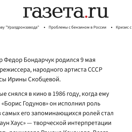
аву "Уралдронзавода"
Проблемы с бензином в России
Кризис с
р Федор Бондарчук родился 9 мая
н режиссера, народного артиста СССР
исы Ирины Скобцевой.
 снялся в кино в 1986 году, когда ему
а «Борис Годунов» он исполнил роль
з самых его запоминающихся ролей стал
аун Хаус» — творческой интерпретации