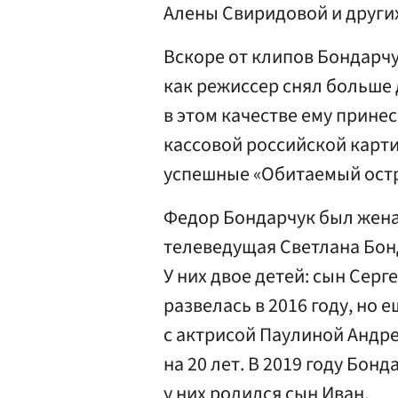
Алены Свиридовой и други
Вскоре от клипов Бондарч
как режиссер снял больше 
в этом качестве ему принес
кассовой российской карти
успешные «Обитаемый остр
Федор Бондарчук был женат
телеведущая Светлана Бонд
У них двое детей: сын Сер
развелась в 2016 году, но 
с актрисой Паулиной Андре
на 20 лет. В 2019 году Бон
у них родился сын Иван.