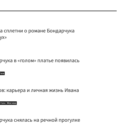
на сплетни о романе Бондарчука
ух»
рчука в «голом» платье появилась
Рим
в: карьера и личная жизнь Ивана
утин
Москва
рчука снялась на речной прогулке