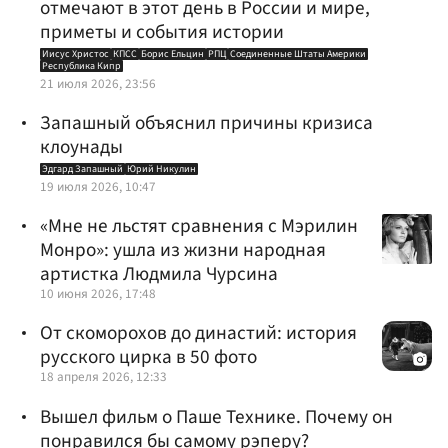
отмечают в этот день в России и мире,
приметы и события истории
Иисус Христос
КПСС
Борис Ельцин
РПЦ
Соединенные Штаты Америки
Республика Кипр
21 июля 2026, 23:56
Запашный объяснил причины кризиса
клоунады
Эдгард Запашный
Юрий Никулин
19 июля 2026, 10:47
«Мне не льстят сравнения с Мэрилин
Монро»: ушла из жизни народная
артистка Людмила Чурсина
10 июня 2026, 17:48
От скоморохов до династий: история
русского цирка в 50 фото
18 апреля 2026, 12:33
Вышел фильм о Паше Технике. Почему он
понравился бы самому рэперу?