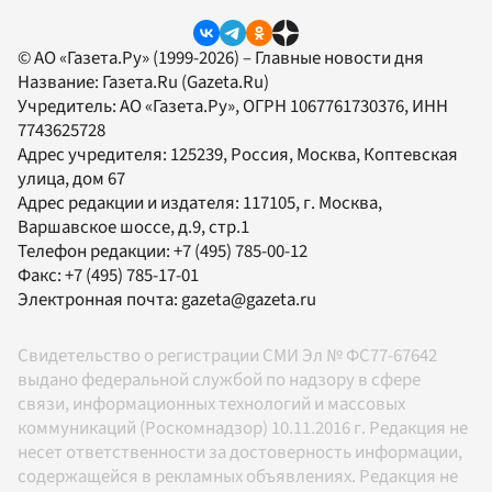
© АО «Газета.Ру» (1999-2026) – Главные новости дня
Название:
Газета.Ru
(Gazeta.Ru)
Учредитель:
АО «Газета.Ру»
, ОГРН 1067761730376, ИНН
7743625728
Адрес учредителя: 125239, Россия, Москва, Коптевская
улица, дом 67
Адрес редакции и издателя:
117105
, г.
Москва
,
Варшавское шоссе, д.9, стр.1
Телефон редакции:
+7 (495) 785-00-12
Факс:
+7 (495) 785-17-01
Электронная почта:
gazeta@gazeta.ru
Свидетельство о регистрации СМИ Эл № ФС77-67642
выдано федеральной службой по надзору в сфере
связи, информационных технологий и массовых
коммуникаций (Роскомнадзор) 10.11.2016 г. Редакция не
несет ответственности за достоверность информации,
содержащейся в рекламных объявлениях. Редакция не