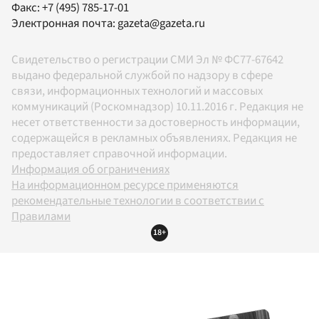
Факс:
+7 (495) 785-17-01
Электронная почта:
gazeta@gazeta.ru
Свидетельство о регистрации СМИ Эл № ФС77-67642
выдано федеральной службой по надзору в сфере
связи, информационных технологий и массовых
коммуникаций (Роскомнадзор) 10.11.2016 г. Редакция не
несет ответственности за достоверность информации,
содержащейся в рекламных объявлениях. Редакция не
предоставляет справочной информации.
Информация об ограничениях
На информационном ресурсе применяются
рекомендательные технологии в соответствии с
Правилами
18+