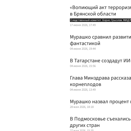
«Вопиющий акт терроризма
в Брянской области
Следственный комитет
Борис Грызлов
МИД 
17 июня 2026, 17:49
Мурашко сравнил развити
фантастикой
04 июня 2026, 19:44
В Татарстане создадут И
04 июня 2026, 15:56
Глава Минздрава рассказа
корнеплодов
04 июня 2026, 13:49
Мурашко назвал процент 
28 мая 2026, 18:18
В Подмосковье съехались 
других стран
27 мая 2026, 15:35