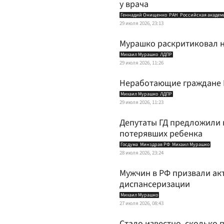
у врача
Геннадий Онищенко
РАН
Российская академ
29 июля 2026, 23:13
Мурашко раскритиковал н
Михаил Мурашко
ЛДПР
29 июля 2026, 11:26
Неработающие граждане Р
Михаил Мурашко
ЛДПР
29 июля 2026, 11:23
Депутаты ГД предложили 
потерявших ребенка
Госдума
Минздрав РФ
Михаил Мурашко
28 июля 2026, 23:24
Мужчин в РФ призвали ак
диспансеризации
Михаил Мурашко
27 июля 2026, 08:43
Стало известно, сколько 