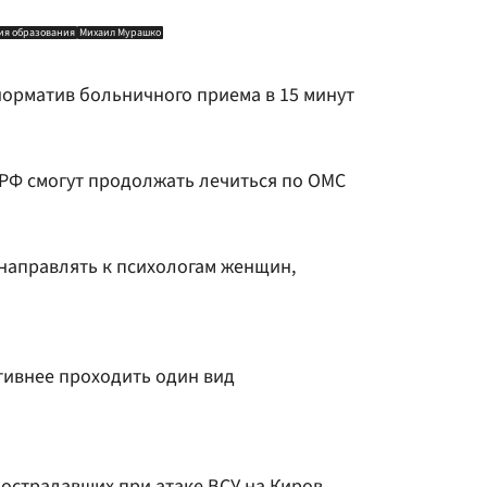
ия образования
Михаил Мурашко
орматив больничного приема в 15 минут
Ф смогут продолжать лечиться по ОМС
направлять к психологам женщин,
тивнее проходить один вид
пострадавших при атаке ВСУ на Киров