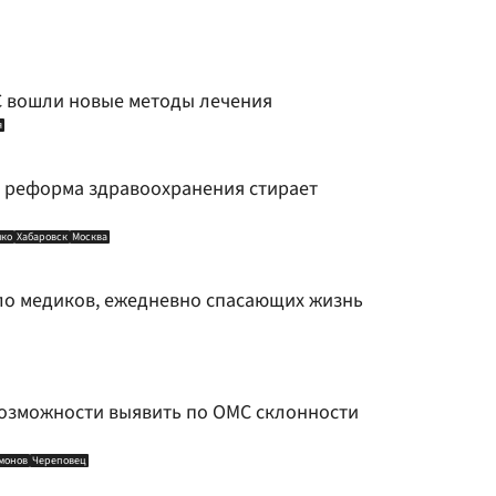
С вошли новые методы лечения
я
: реформа здравоохранения стирает
шко
Хабаровск
Москва
ло медиков, ежедневно спасающих жизнь
озможности выявить по ОМС склонности
монов
Череповец