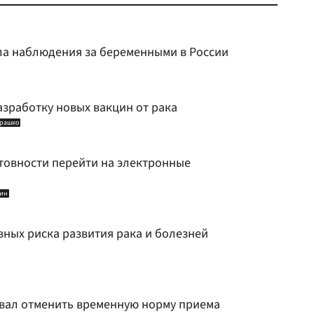
а наблюдения за беременными в России
азработку новых вакцин от рака
урашко
отовности перейти на электронные
тин
вных риска развития рака и болезней
вал отменить временную норму приема