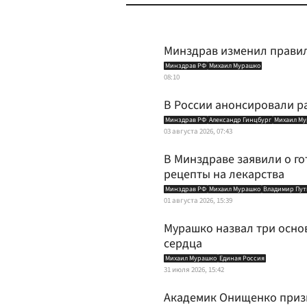
Минздрав изменил правил
Минздрав РФ
Михаил Мурашко
08:10
В России анонсировали р
Минздрав РФ
Александр Гинцбург
Михаил М
03 августа 2026, 07:43
В Минздраве заявили о г
рецепты на лекарства
Минздрав РФ
Михаил Мурашко
Владимир Пу
01 августа 2026, 15:39
Мурашко назвал три осно
сердца
Михаил Мурашко
Единая Россия
31 июля 2026, 15:42
Академик Онищенко приз