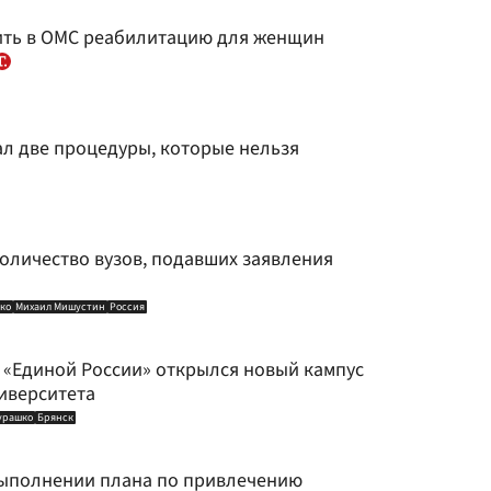
ть в ОМС реабилитацию для женщин
ал две процедуры, которые нельзя
оличество вузов, подавших заявления
ко
Михаил Мишустин
Россия
 «Единой России» открылся новый кампус
иверситета
урашко
Брянск
выполнении плана по привлечению