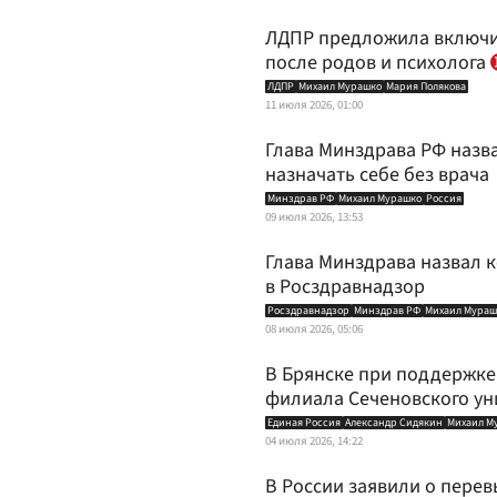
ЛДПР предложила включи
после родов и психолога
ЛДПР
Михаил Мурашко
Мария Полякова
11 июля 2026, 01:00
Глава Минздрава РФ назв
назначать себе без врача
Минздрав РФ
Михаил Мурашко
Россия
09 июля 2026, 13:53
Глава Минздрава назвал к
в Росздравнадзор
Росздравнадзор
Минздрав РФ
Михаил Мураш
08 июля 2026, 05:06
В Брянске при поддержке
филиала Сеченовского ун
Единая Россия
Александр Сидякин
Михаил М
04 июля 2026, 14:22
В России заявили о пере