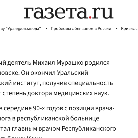
аву "Уралдронзавода"
Проблемы с бензином в России
Кризис с
ый деятель Михаил Мурашко родился
дловске. Он окончил Уральский
кий институт, получив специальность
 степень доктора медицинских наук.
 середине 90-х годов с позиции врача-
лога в республиканской больнице
 стал главным врачом Республиканского