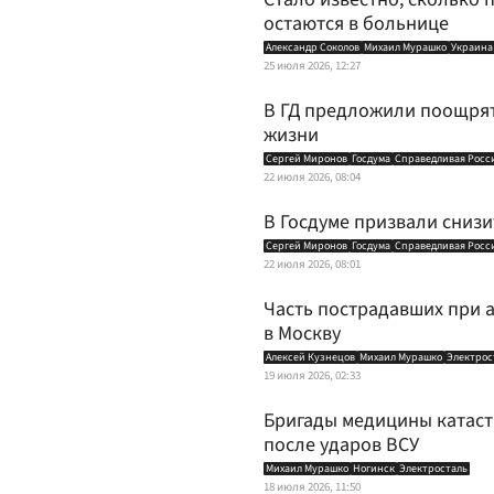
остаются в больнице
Александр Соколов
Михаил Мурашко
Украина
25 июля 2026, 12:27
В ГД предложили поощрят
жизни
Сергей Миронов
Госдума
Справедливая Росс
22 июля 2026, 08:04
В Госдуме призвали сниз
Сергей Миронов
Госдума
Справедливая Росс
22 июля 2026, 08:01
Часть пострадавших при 
в Москву
Алексей Кузнецов
Михаил Мурашко
Электрос
19 июля 2026, 02:33
Бригады медицины катаст
после ударов ВСУ
Михаил Мурашко
Ногинск
Электросталь
18 июля 2026, 11:50