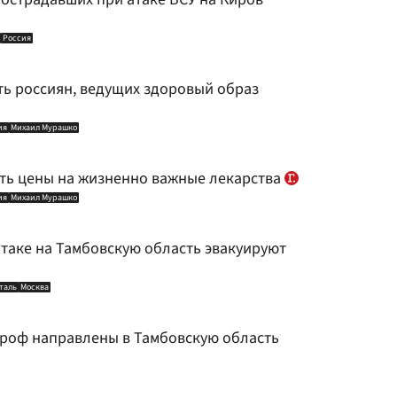
Россия
ь россиян, ведущих здоровый образ
ия
Михаил Мурашко
ить цены на жизненно важные лекарства
ия
Михаил Мурашко
атаке на Тамбовскую область эвакуируют
таль
Москва
роф направлены в Тамбовскую область