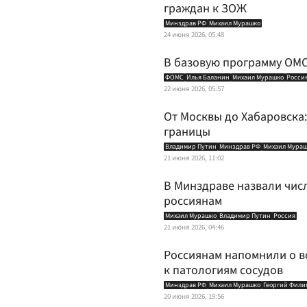
граждан к ЗОЖ
Минздрав РФ
Михаил Мурашко
24 июня 2026, 05:48
В базовую программу ОМ
ФОМС
Илья Баланин
Михаил Мурашко
Росси
22 июня 2026, 05:57
От Москвы до Хабаровска
границы
Владимир Путин
Минздрав РФ
Михаил Мура
21 июня 2026, 11:02
В Минздраве назвали чис
россиянам
Михаил Мурашко
Владимир Путин
Россия
21 июня 2026, 04:46
Россиянам напомнили о в
к патологиям сосудов
Минздрав РФ
Михаил Мурашко
Георгий Фили
20 июня 2026, 19:56