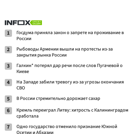
1
Госдума приняла закон о запрете на проживание в
России
2
Рыбоводы Армении вышли на протесты из-за
закрытия рынка России
3
Галкин* потерял дар речи после слов Пугачевой о
Киеве
4
На Западе забили тревогу из-за угрозы окончания
СВО
5
В России стремительно дорожает сахар
6
Кремль переиграл Литву: хитрость с Калининградом
сработала
7
Одно государство отменило признание Южной
Осетии и Абхазии