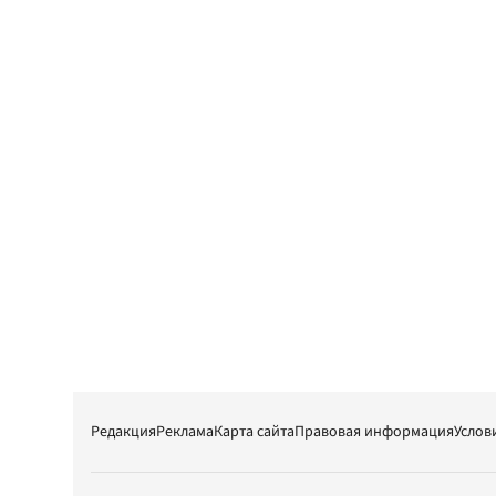
Редакция
Реклама
Карта сайта
Правовая информация
Услов