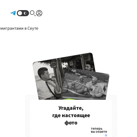
Авторизоваться
 мигрантами в Сеуте
Угадайте,
где настоящее
фото