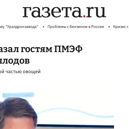
аву "Уралдронзавода"
Проблемы с бензином в России
Кризис с
азал гостям ПМЭФ
плодов
ой частью овощей