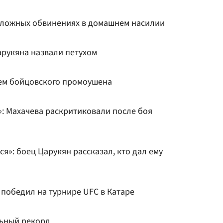
 ложных обвинениях в домашнем насилии
арукяна назвали петухом
ем бойцовского промоушена
»: Махачева раскритиковали после боя
я»: боец Царукян рассказал, кто дал ему
 победил на турнире UFC в Катаре
льный рекорд