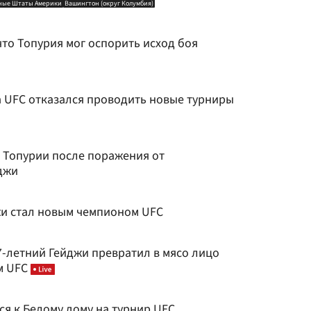
ные Штаты Америки
Вашингтон (округ Колумбия)
что Топурия мог оспорить исход боя
ава UFC отказался проводить новые турниры
е Топурии после поражения от
джи
и стал новым чемпионом UFC
7-летний Гейджи превратил в мясо лицо
м UFC
ся к Белому дому на турнир UFC