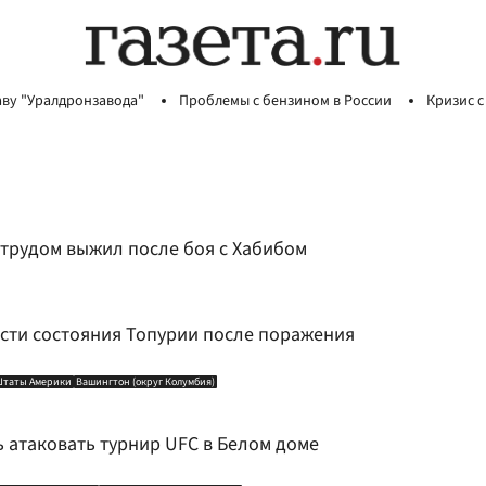
аву "Уралдронзавода"
Проблемы с бензином в России
Кризис с
с трудом выжил после боя с Хабибом
сти состояния Топурии после поражения
Штаты Америки
Вашингтон (округ Колумбия)
 атаковать турнир UFC в Белом доме