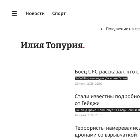
Новости
Спорт
Покушение на гл
Илия Топурия
Боец UFC рассказал, что 
Хабиб Нурмагомедов
Джастин Гэтжи
22 июня 2026, 16:00
Стали известны подробно
от Гейджи
Дональд Трамп
Илия Топурия
Соединенные 
16 июня 2026, 20:10
Террористы намеревались
дронами со взрывчаткой