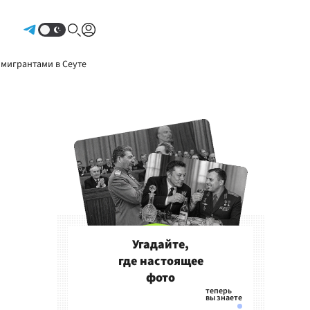
Авторизоваться
 мигрантами в Сеуте
Угадайте,
где настоящее
фото