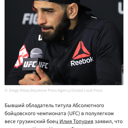
Diego Ribas/Keystone Press Agency/Global Look Press
Бывший обладатель титула Абсолютного
бойцовского чемпионата (UFC) в полулегком
весе грузинский боец
Илия Топурия
заявил, что