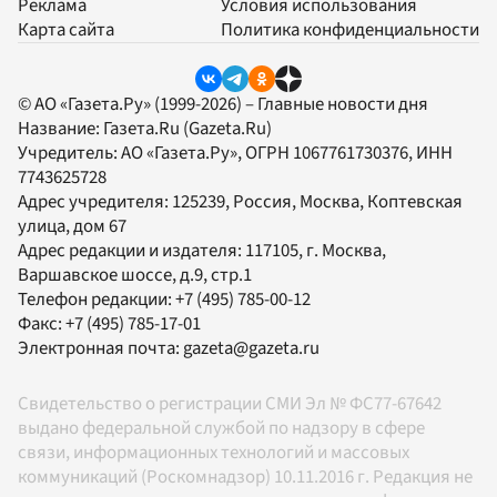
Реклама
Условия использования
Карта сайта
Политика конфиденциальности
© АО «Газета.Ру» (1999-2026) – Главные новости дня
Название:
Газета.Ru
(Gazeta.Ru)
Учредитель:
АО «Газета.Ру»
, ОГРН 1067761730376, ИНН
7743625728
Адрес учредителя: 125239, Россия, Москва, Коптевская
улица, дом 67
Адрес редакции и издателя:
117105
, г.
Москва
,
Варшавское шоссе, д.9, стр.1
Телефон редакции:
+7 (495) 785-00-12
Факс:
+7 (495) 785-17-01
Электронная почта:
gazeta@gazeta.ru
Свидетельство о регистрации СМИ Эл № ФС77-67642
выдано федеральной службой по надзору в сфере
связи, информационных технологий и массовых
коммуникаций (Роскомнадзор) 10.11.2016 г. Редакция не