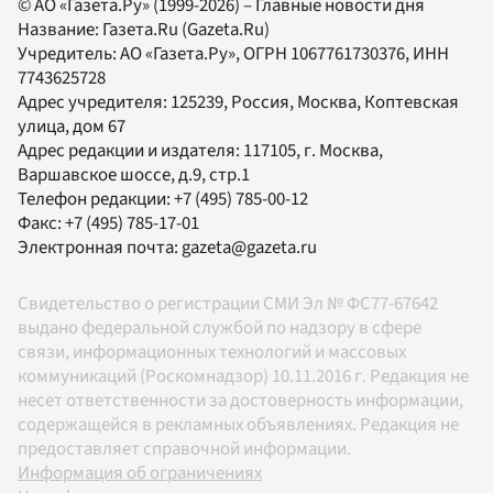
© АО «Газета.Ру» (1999-2026) – Главные новости дня
Название:
Газета.Ru
(Gazeta.Ru)
Учредитель:
АО «Газета.Ру»
, ОГРН 1067761730376, ИНН
7743625728
Адрес учредителя: 125239, Россия, Москва, Коптевская
улица, дом 67
Адрес редакции и издателя:
117105
, г.
Москва
,
Варшавское шоссе, д.9, стр.1
Телефон редакции:
+7 (495) 785-00-12
Факс:
+7 (495) 785-17-01
Электронная почта:
gazeta@gazeta.ru
Свидетельство о регистрации СМИ Эл № ФС77-67642
выдано федеральной службой по надзору в сфере
связи, информационных технологий и массовых
коммуникаций (Роскомнадзор) 10.11.2016 г. Редакция не
несет ответственности за достоверность информации,
содержащейся в рекламных объявлениях. Редакция не
предоставляет справочной информации.
Информация об ограничениях