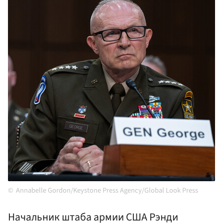
Annabelle Gordon/Keystone Press Agency/Global Look Press
Начальник штаба армии США Рэнди