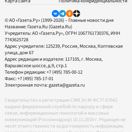
Карта сайта
Политика конфиденциальности
© АО «Газета.Ру» (1999-2026) – Главные новости дня
Название:
Газета.Ru
(Gazeta.Ru)
Учредитель:
АО «Газета.Ру»
, ОГРН 1067761730376, ИНН
7743625728
Адрес учредителя: 125239, Россия, Москва, Коптевская
улица, дом 67
Адрес редакции и издателя:
117105
, г.
Москва
,
Варшавское шоссе, д.9, стр.1
Телефон редакции:
+7 (495) 785-00-12
Факс:
+7 (495) 785-17-01
Электронная почта:
gazeta@gazeta.ru
Свидетельство о регистрации СМИ Эл № ФС77-67642
выдано федеральной службой по надзору в сфере
связи, информационных технологий и массовых
коммуникаций (Роскомнадзор) 10.11.2016 г. Редакция не
несет ответственности за достоверность информации,