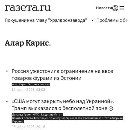
Новости
Авторизоваться
Покушение на главу "Уралдронзавода"
Проблемы с бен
Алар Карис
Россия ужесточила ограничения на ввоз
товаров фурами из Эстонии
Алар Карис
Эстония
Москва
19 июля 2026, 05:03
«США могут закрыть небо над Украиной».
Трамп высказался о бесполетной зоне
Дональд Трамп
НАТО
Владимир Путин
Комитет Совета Федерации по международным делам
Соединенные Штаты Америки
Украина
08 июля 2026, 20:16