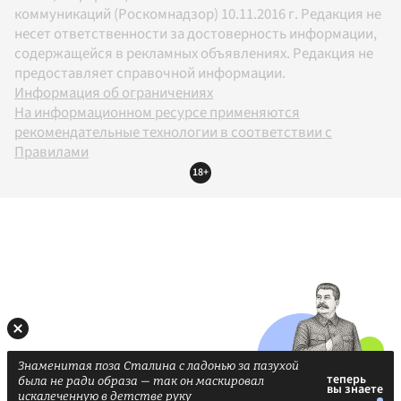
коммуникаций (Роскомнадзор) 10.11.2016 г. Редакция не
несет ответственности за достоверность информации,
содержащейся в рекламных объявлениях. Редакция не
предоставляет справочной информации.
Информация об ограничениях
На информационном ресурсе применяются
рекомендательные технологии в соответствии с
Правилами
18+
Знаменитая поза Сталина с ладонью за пазухой
была не ради образа — так он маскировал
искалеченную в детстве руку