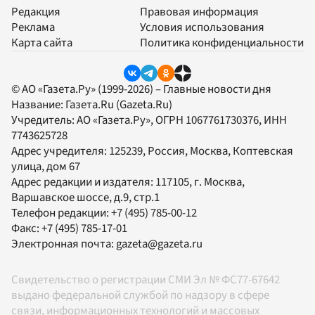
Редакция
Правовая информация
Реклама
Условия использования
Карта сайта
Политика конфиденциальности
© АО «Газета.Ру» (1999-2026) – Главные новости дня
Название:
Газета.Ru
(Gazeta.Ru)
Учредитель:
АО «Газета.Ру»
, ОГРН 1067761730376, ИНН
7743625728
Адрес учредителя: 125239, Россия, Москва, Коптевская
улица, дом 67
Адрес редакции и издателя:
117105
, г.
Москва
,
Варшавское шоссе, д.9, стр.1
Телефон редакции:
+7 (495) 785-00-12
Факс:
+7 (495) 785-17-01
Электронная почта:
gazeta@gazeta.ru
Свидетельство о регистрации СМИ Эл № ФС77-67642
выдано федеральной службой по надзору в сфере
связи, информационных технологий и массовых