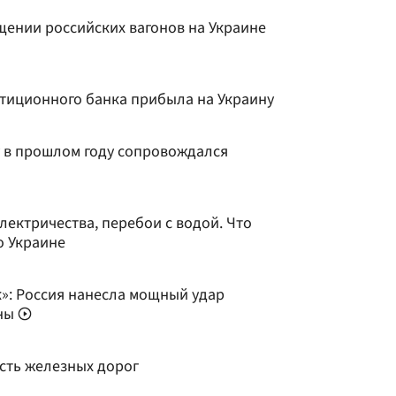
щении российских вагонов на Украине
стиционного банка прибыла на Украину
у в прошлом году сопровождался
ектричества, перебои с водой. Что
о Украине
к»: Россия нанесла мощный удар
ины
асть железных дорог