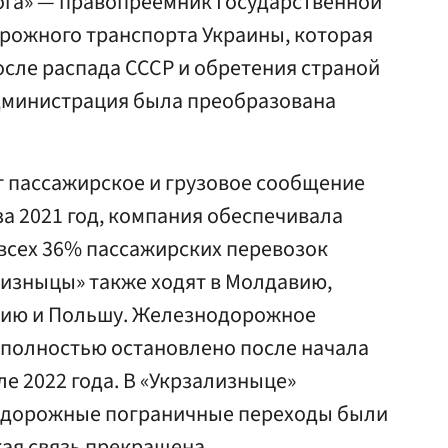
ога» — правопреемник Государственной
ожного транспорта Украины, которая
после распада СССР и обретения страной
администрация была преобразована
т пассажирское и грузовое сообщение
за 2021 год, компания обеспечивала
 всех 36% пассажирских перевозок
лизныцы» также ходят в Молдавию,
кию и Польшу. Железнодорожное
 полностью остановлено после начала
е 2022 года. В «Укрзализныце»
нодорожные пограничные переходы были
ая связь прекращена.