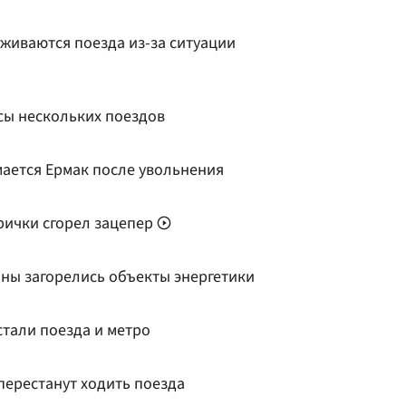
живаются поезда из-за ситуации
сы нескольких поездов
мается Ермак после увольнения
рички сгорел зацепер
ины загорелись объекты энергетики
стали поезда и метро
перестанут ходить поезда