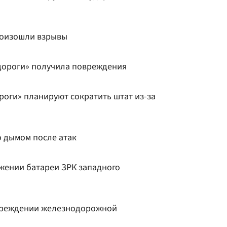
роизошли взрывы
дороги» получила повреждения
роги» планируют сократить штат из-за
о дымом после атак
ожении батареи ЗРК западного
овреждении железнодорожной