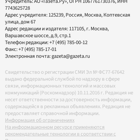
Учредитель:
АО «Газета.Ру»
, ОГРН 1067761730376, ИНН
7743625728
Адрес учредителя: 125239, Россия, Москва, Коптевская
улица, дом 67
Адрес редакции и издателя:
117105
, г.
Москва
,
Варшавское шоссе, д.9, стр.1
Телефон редакции:
+7 (495) 785-00-12
Факс:
+7 (495) 785-17-01
Электронная почта:
gazeta@gazeta.ru
Свидетельство о регистрации СМИ Эл № ФС77-67642
выдано федеральной службой по надзору в сфере
связи, информационных технологий и массовых
коммуникаций (Роскомнадзор) 10.11.2016 г. Редакция не
несет ответственности за достоверность информации,
содержащейся в рекламных объявлениях. Редакция не
предоставляет справочной информации.
Информация об ограничениях
На информационном ресурсе применяются
рекомендательные технологии в соответствии с