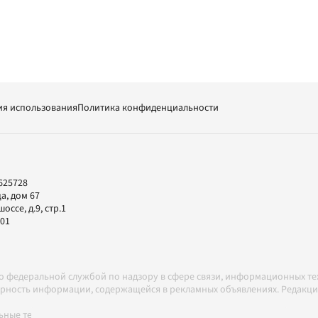
ия использования
Политика конфиденциальности
625728
а, дом 67
ссе, д.9, стр.1
-01
но федеральной службой по надзору в сфере связи, информационных т
товерность информации, содержащейся в рекламных объявлениях. Редак
ные технологии в соответствии с Правилами