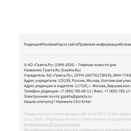
Редакция
Реклама
Карта сайта
Правовая информация
Услов
© АО «Газета.Ру» (1999-2026) – Главные новости дня
Название:
Газета.Ru
(Gazeta.Ru)
Учредитель:
АО «Газета.Ру»
, ОГРН 1067761730376, ИНН 7743
Адрес учредителя: 125239, Россия, Москва, Коптевская улиц
Адрес редакции и издателя:
117105
, г.
Москва
,
Варшавское шо
Телефон редакции:
+7 (495) 785-00-12
| Факс:
+7 (495) 785-17
Электронная почта:
gazeta@gazeta.ru
Нашли опечатку? Нажмите Ctrl+Enter
Свидетельство о регистрации СМИ Эл № ФС77-67642 выда
10.11.2016 г. Редакция не несет ответственности за дос
Информация об ограничениях
На информационном ресурсе применяются рекомендатель