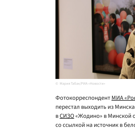
Мария Табак/РИА «Новости»
Фотокорреспондент
МИА «Рос
перестал выходить из Минска 
в
СИЗО
«Жодино» в Минской о
со ссылкой на источник в бе