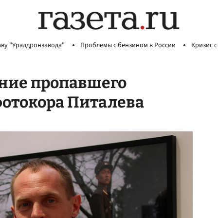
аву "Уралдронзавода"
Проблемы с бензином в России
Кризис с
ние пропавшего
фотокора Питалева