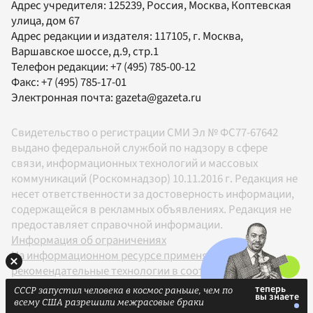
Адрес учредителя: 125239, Россия, Москва, Коптевская
улица, дом 67
Адрес редакции и издателя:
117105
, г.
Москва
,
Варшавское шоссе, д.9, стр.1
Телефон редакции:
+7 (495) 785-00-12
Факс:
+7 (495) 785-17-01
Электронная почта:
gazeta@gazeta.ru
Свидетельство о регистрации СМИ Эл № ФС77-67642
выдано федеральной службой по надзору в сфере
связи, информационных технологий и массовых
коммуникаций (Роскомнадзор) 10.11.2016 г. Редакция не
несет ответственности за достоверность информации,
содержащейся в рекламных объявлениях. Редакция не
предоставляет справочной информации.
Информация об ограничениях
На информационном ресурсе применяются
рекомендательные технологии в соответствии с
Правилами
СССР запустил человека в космос раньше, чем по
18+
всему США разрешили межрасовые браки