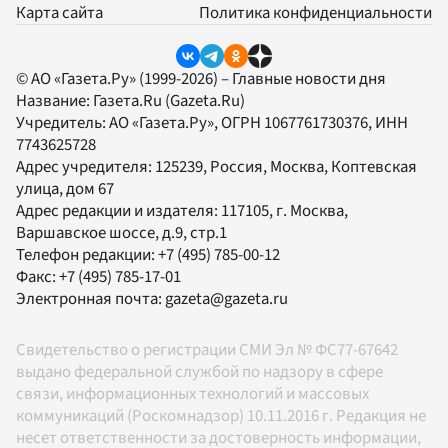
Карта сайта
Политика конфиденциальности
© АО «Газета.Ру» (1999-2026) – Главные новости дня
Название:
Газета.Ru
(Gazeta.Ru)
Учредитель:
АО «Газета.Ру»
, ОГРН 1067761730376, ИНН
7743625728
Адрес учредителя: 125239, Россия, Москва, Коптевская
улица, дом 67
Адрес редакции и издателя:
117105
, г.
Москва
,
Варшавское шоссе, д.9, стр.1
Телефон редакции:
+7 (495) 785-00-12
Факс:
+7 (495) 785-17-01
Электронная почта:
gazeta@gazeta.ru
Свидетельство о регистрации СМИ Эл № ФС77-67642
выдано федеральной службой по надзору в сфере
связи, информационных технологий и массовых
коммуникаций (Роскомнадзор) 10.11.2016 г. Редакция не
несет ответственности за достоверность информации,