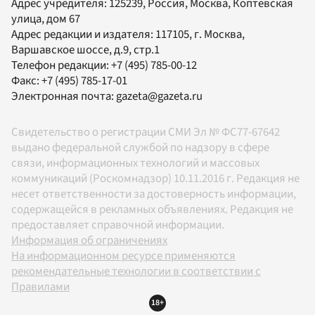
Адрес учредителя: 125239, Россия, Москва, Коптевская
улица, дом 67
Адрес редакции и издателя:
117105
, г.
Москва
,
Варшавское шоссе, д.9, стр.1
Телефон редакции:
+7 (495) 785-00-12
Факс:
+7 (495) 785-17-01
Электронная почта:
gazeta@gazeta.ru
Свидетельство о регистрации СМИ Эл № ФС77-67642
выдано федеральной службой по надзору в сфере
связи, информационных технологий и массовых
коммуникаций (Роскомнадзор) 10.11.2016 г. Редакция не
несет ответственности за достоверность информации,
содержащейся в рекламных объявлениях. Редакция не
предоставляет справочной информации.
Информация об ограничениях
На информационном ресурсе применяются
рекомендательные технологии в соответствии с
Правилами
18+