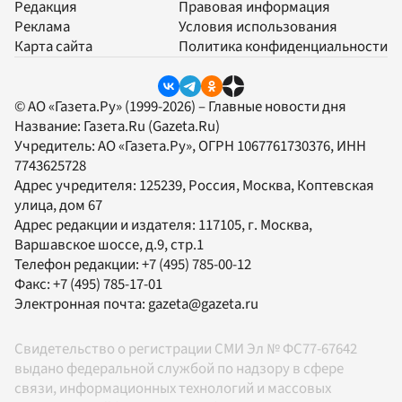
Редакция
Правовая информация
Реклама
Условия использования
Карта сайта
Политика конфиденциальности
© АО «Газета.Ру» (1999-2026) – Главные новости дня
Название:
Газета.Ru
(Gazeta.Ru)
Учредитель:
АО «Газета.Ру»
, ОГРН 1067761730376, ИНН
7743625728
Адрес учредителя: 125239, Россия, Москва, Коптевская
улица, дом 67
Адрес редакции и издателя:
117105
, г.
Москва
,
Варшавское шоссе, д.9, стр.1
Телефон редакции:
+7 (495) 785-00-12
Факс:
+7 (495) 785-17-01
Электронная почта:
gazeta@gazeta.ru
Свидетельство о регистрации СМИ Эл № ФС77-67642
выдано федеральной службой по надзору в сфере
связи, информационных технологий и массовых