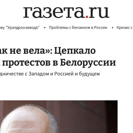
аву "Уралдронзавода"
Проблемы с бензином в России
Кризис с
ак не вела»: Цепкало
х протестов в Белоруссии
дничестве с Западом и Россией и будущем