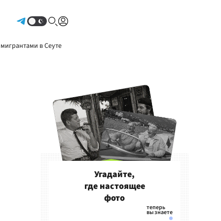
Авторизоваться
 мигрантами в Сеуте
Угадайте,
где настоящее
фото