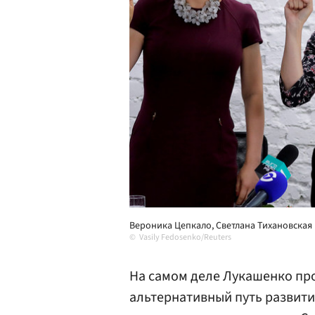
Вероника Цепкало, Cветлана Тихановская
Vasily Fedosenko/Reuters
На самом деле Лукашенко пр
альтернативный путь развити