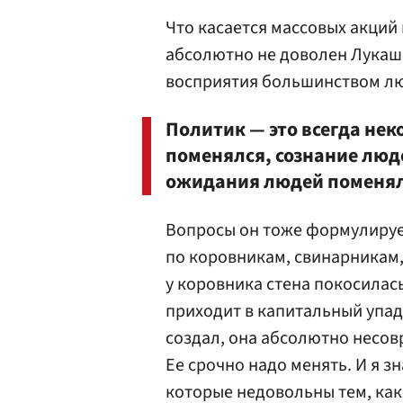
Что касается массовых акций 
абсолютно не доволен Лукаше
восприятия большинством л
Политик — это всегда нек
поменялся, сознание люд
ожидания людей поменял
Вопросы он тоже формулирует
по коровникам, свинарникам, 
у коровника стена покосилась
приходит в капитальный упад
создал, она абсолютно несо
Ее срочно надо менять. И я з
которые недовольны тем, как