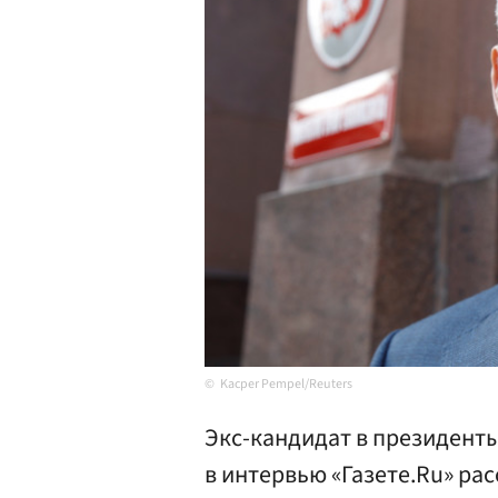
Kacper Pempel/Reuters
Экс-кандидат в президент
в интервью «Газете.Ru» ра