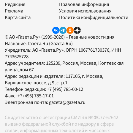
Редакция
Правовая информация
Реклама
Условия использования
Карта сайта
Политика конфиденциальности
© АО «Газета.Ру» (1999-2026) – Главные новости дня
Название:
Газета.Ru
(Gazeta.Ru)
Учредитель:
АО «Газета.Ру»
, ОГРН 1067761730376, ИНН
7743625728
Адрес учредителя: 125239, Россия, Москва, Коптевская
улица, дом 67
Адрес редакции и издателя:
117105
, г.
Москва
,
Варшавское шоссе, д.9, стр.1
Телефон редакции:
+7 (495) 785-00-12
Факс:
+7 (495) 785-17-01
Электронная почта:
gazeta@gazeta.ru
Свидетельство о регистрации СМИ Эл № ФС77-67642
выдано федеральной службой по надзору в сфере
связи, информационных технологий и массовых