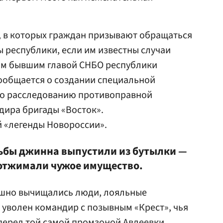
, в которых граждан призывают обращаться
 республики, если им известны случаи
ом бывшим главой СНБО республики
ообщается о создании специальной
по расследованию противоправной
дира бригады «Восток».
 «легенды Новороссии».
ьбы джинна выпустили из бутылки —
 отжимали чужое имущество.
ешно вычищались люди, лояльные
л уволен командир с позывным «Крест», чья
перед той самой промзоной Авдеевки.