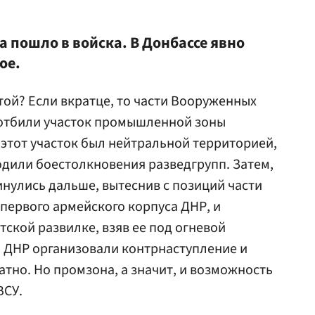
 пошло в войска. В Донбассе явно
ое.
той? Если вкратце, то части Вооруженных
 отбили участок промышленной зоны
 этот участок был нейтральной территорией,
одили боестолкновения разведгрупп. Затем,
инулись дальше, вытеснив с позиций части
ервого армейского корпуса ДНР, и
ской развилке, взяв ее под огневой
ы ДНР организовали контрнаступление и
атно. Но промзона, а значит, и возможность
ВСУ.