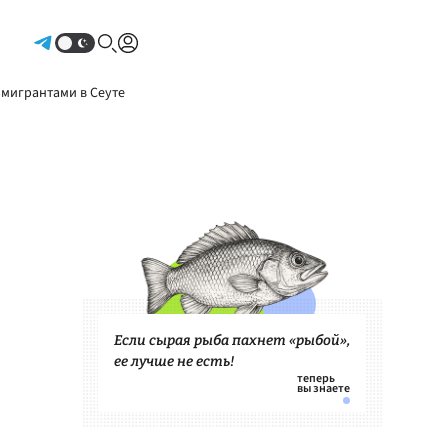
Авторизоваться
 мигрантами в Сеуте
Если сырая рыба пахнет «рыбой»,
ее лучше не есть!