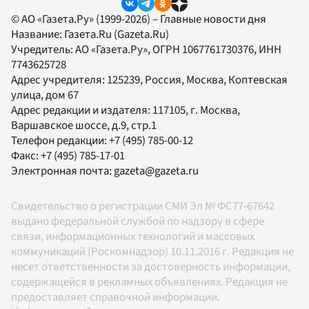
© АО «Газета.Ру» (1999-2026) – Главные новости дня
Название:
Газета.Ru
(Gazeta.Ru)
Учредитель:
АО «Газета.Ру»
, ОГРН 1067761730376, ИНН
7743625728
Адрес учредителя: 125239, Россия, Москва, Коптевская
улица, дом 67
Адрес редакции и издателя:
117105
, г.
Москва
,
Варшавское шоссе, д.9, стр.1
Телефон редакции:
+7 (495) 785-00-12
Факс:
+7 (495) 785-17-01
Электронная почта:
gazeta@gazeta.ru
Свидетельство о регистрации СМИ Эл № ФС77-67642
выдано федеральной службой по надзору в сфере
связи, информационных технологий и массовых
коммуникаций (Роскомнадзор) 10.11.2016 г. Редакция не
несет ответственности за достоверность информации,
содержащейся в рекламных объявлениях. Редакция не
предоставляет справочной информации.