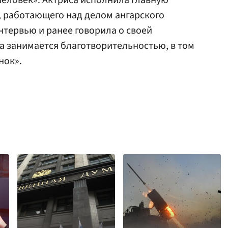
человек». Актриса исполнила главную
, работающего над делом ангарского
нтервью и ранее говорила о своей
а занимается благотворительностью, в том
нок».