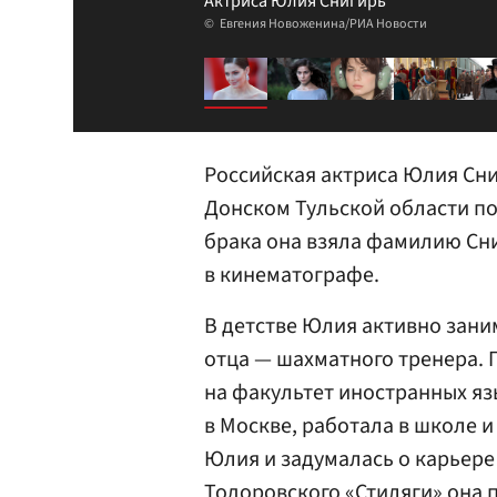
Актриса Юлия Снигирь
Евгения Новоженина/РИА Новости
Российская актриса Юлия Сни
Донском Тульской области п
брака она взяла фамилию Сни
в кинематографе.
В детстве Юлия активно зани
отца — шахматного тренера.
на факультет иностранных яз
в Москве, работала в школе 
Юлия и задумалась о карьере
Тодоровского «Стиляги» она 