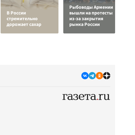
Рыбоводы Армении
К
В России
вышли на протесты
Л
стремительно
из-за закрытия
К
дорожает сахар
рынка России
с