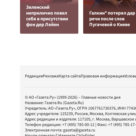
Зеленский
неприлично повел
Галкин* потерял дар
cебя в присутствии
речи после слов
фон дер Ляйен
Пугачевой о Киеве
Редакция
Реклама
Карта сайта
Правовая информация
Услов
© АО «Газета.Ру» (1999-2026) – Главные новости дня
Название:
Газета.Ru
(Gazeta.Ru)
Учредитель:
АО «Газета.Ру»
, ОГРН 1067761730376, ИНН 7743
Адрес учредителя: 125239, Россия, Москва, Коптевская улиц
Адрес редакции и издателя:
117105
, г.
Москва
,
Варшавское шо
Телефон редакции:
+7 (495) 785-00-12
| Факс:
+7 (495) 785-17
Электронная почта:
gazeta@gazeta.ru
Нашли опечатку? Нажмите Ctrl+Enter