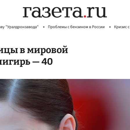
аву "Уралдронзавода"
Проблемы с бензином в России
Кризис с
ицы в мировой
нигирь — 40