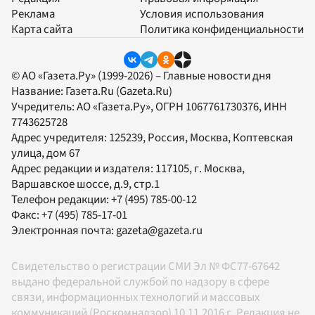
Реклама
Условия использования
Карта сайта
Политика конфиденциальности
© АО «Газета.Ру» (1999-2026) – Главные новости дня
Название:
Газета.Ru
(Gazeta.Ru)
Учредитель:
АО «Газета.Ру»
, ОГРН 1067761730376, ИНН
7743625728
Адрес учредителя: 125239, Россия, Москва, Коптевская
улица, дом 67
Адрес редакции и издателя:
117105
, г.
Москва
,
Варшавское шоссе, д.9, стр.1
Телефон редакции:
+7 (495) 785-00-12
Факс:
+7 (495) 785-17-01
Электронная почта:
gazeta@gazeta.ru
Свидетельство о регистрации СМИ Эл № ФС77-67642
выдано федеральной службой по надзору в сфере
связи, информационных технологий и массовых
коммуникаций (Роскомнадзор) 10.11.2016 г. Редакция не