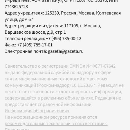
Учредитель:
АО «Газета.Ру»
, ОГРН 1067761730376, ИНН
7743625728
Адрес учредителя: 125239, Россия, Москва, Коптевская
улица, дом 67
Адрес редакции и издателя:
117105
, г.
Москва
,
Варшавское шоссе, д.9, стр.1
Телефон редакции:
+7 (495) 785-00-12
Факс:
+7 (495) 785-17-01
Электронная почта:
gazeta@gazeta.ru
Свидетельство о регистрации СМИ Эл № ФС77-67642
выдано федеральной службой по надзору в сфере
связи, информационных технологий и массовых
коммуникаций (Роскомнадзор) 10.11.2016 г. Редакция не
несет ответственности за достоверность информации,
содержащейся в рекламных объявлениях. Редакция не
предоставляет справочной информации.
Информация об ограничениях
На информационном ресурсе применяются
рекомендательные технологии в соответствии с