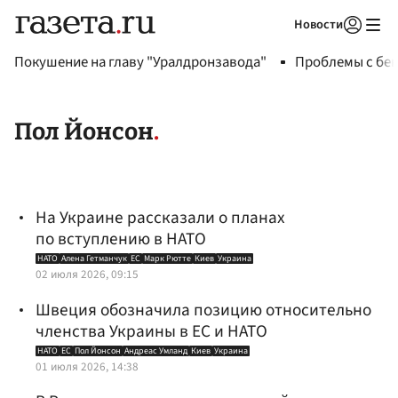
Новости
Авторизоваться
Покушение на главу "Уралдронзавода"
Проблемы с бен
Пол Йонсон
На Украине рассказали о планах
по вступлению в НАТО
НАТО
Алена Гетманчук
ЕС
Марк Рютте
Киев
Украина
02 июля 2026, 09:15
Швеция обозначила позицию относительно
членства Украины в ЕС и НАТО
НАТО
ЕС
Пол Йонсон
Андреас Умланд
Киев
Украина
01 июля 2026, 14:38