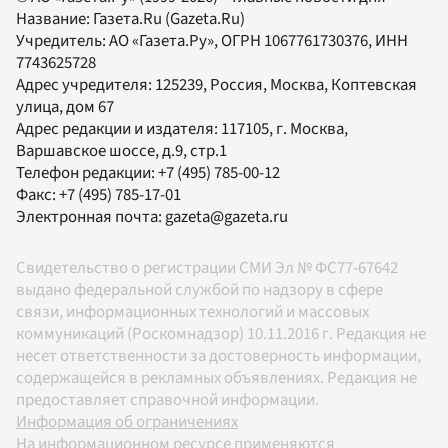
Название:
Газета.Ru
(Gazeta.Ru)
Учредитель:
АО «Газета.Ру»
, ОГРН 1067761730376, ИНН
7743625728
Адрес учредителя: 125239, Россия, Москва, Коптевская
улица, дом 67
Адрес редакции и издателя:
117105
, г.
Москва
,
Варшавское шоссе, д.9, стр.1
Телефон редакции:
+7 (495) 785-00-12
Факс:
+7 (495) 785-17-01
Электронная почта:
gazeta@gazeta.ru
Свидетельство о регистрации СМИ Эл № ФС77-67642
выдано федеральной службой по надзору в сфере
связи, информационных технологий и массовых
коммуникаций (Роскомнадзор) 10.11.2016 г. Редакция не
несет ответственности за достоверность информации,
содержащейся в рекламных объявлениях. Редакция не
предоставляет справочной информации.
Информация об ограничениях
На информационном ресурсе применяются