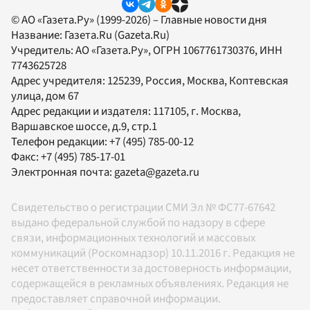
© АО «Газета.Ру» (1999-2026) – Главные новости дня
Название:
Газета.Ru
(Gazeta.Ru)
Учредитель:
АО «Газета.Ру»
, ОГРН 1067761730376, ИНН
7743625728
Адрес учредителя: 125239, Россия, Москва, Коптевская
улица, дом 67
Адрес редакции и издателя:
117105
, г.
Москва
,
Варшавское шоссе, д.9, стр.1
Телефон редакции:
+7 (495) 785-00-12
Факс:
+7 (495) 785-17-01
Электронная почта:
gazeta@gazeta.ru
Свидетельство о регистрации СМИ Эл № ФС77-67642
выдано федеральной службой по надзору в сфере
связи, информационных технологий и массовых
коммуникаций (Роскомнадзор) 10.11.2016 г. Редакция не
несет ответственности за достоверность информации,
содержащейся в рекламных объявлениях. Редакция не
предоставляет справочной информации.