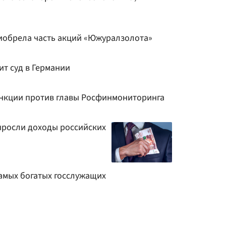
иобрела часть акций «Южуралзолота»
т суд в Германии
нкции против главы Росфинмониторинга
ыросли доходы российских
самых богатых госслужащих