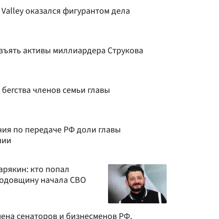
Valley оказался фигурантом дела
изъять активы миллиардера Струкова
 бегства членов семьи главы
ния по передаче РФ доли главы
нии
арякин: кто попал
 годовщину начала СВО
ена сенаторов и бизнесменов РФ,