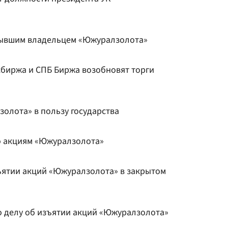
 бывшим владельцем «Южуралзолота»
сбиржа и СПБ Биржа возобновят торги
олота» в пользу государства
о акциям «Южуралзолота»
зъятии акций «Южуралзолота» в закрытом
по делу об изъятии акций «Южуралзолота»