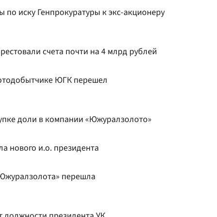
 по иску Генпрокуратуры к экс-акционеру
арестовали счета почти на 4 млрд рублей
лотодобытчике ЮГК перешел
купке доли в компании «Южуралзолото»
а нового и.о. президента
Южуралзолота» перешла
т должности президента УК