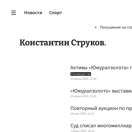
Новости
Спорт
Покушение на гл
Константин Струков
Активы «Южуралзолота» п
Росимущество
19 июня 2026, 15:46
«Южуралзолото» выставил
02 июня 2026, 15:28
Повторный аукцион по пр
26 мая 2026, 12:21
Суд списал многомиллиа
19 мая 2026, 14:53