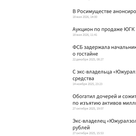
В Росимуществе анонсир
18 мая 2026, 14:00
Аукцион по продаже ЮГК 
18 мая 2026, 11:41
ФСБ задержала начальник
о гостайне
22 декабря 2025, 08:27
С экс-владельца «Южурал
средства
14 ноября 2025, 23:23
Обогатил дочерей и сожит
по изъятию активов милл
27 октября 2025, 19:07
Экс-владелец «Южуралзол
рублей
27 октября 2025, 15:53