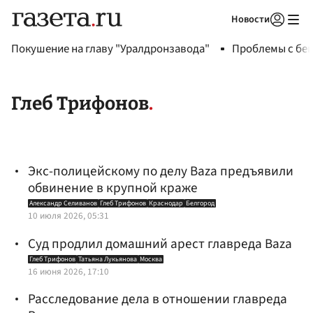
Новости
Авторизоваться
Покушение на главу "Уралдронзавода"
Проблемы с бен
Глеб Трифонов
Экс-полицейскому по делу Baza предъявили
обвинение в крупной краже
Александр Селиванов
Глеб Трифонов
Краснодар
Белгород
10 июля 2026, 05:31
Суд продлил домашний арест главреда Baza
Глеб Трифонов
Татьяна Лукьянова
Москва
16 июня 2026, 17:10
Расследование дела в отношении главреда