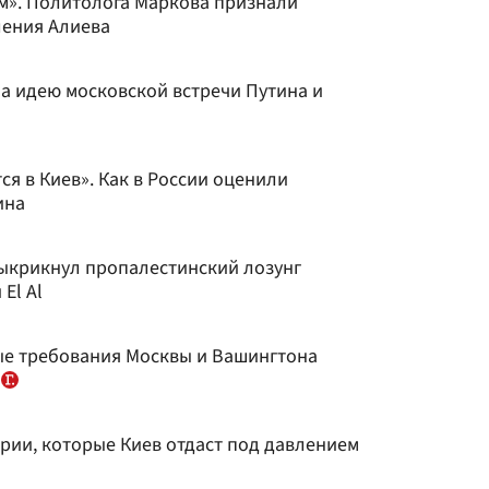
м». Политолога Маркова признали
ления Алиева
а идею московской встречи Путина и
я в Киев». Как в России оценили
ина
ыкрикнул пропалестинский лозунг
El Al
ые требования Москвы и Вашингтона
е
рии, которые Киев отдаст под давлением