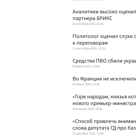
Аналитики высоко оценил
партнера БРИКС
26 октября 2024, 10:45
Политолог оценил слухи 
к переговорам
11 сентября 2024, 11:56
Средства ПВО сбили укра
09 июня 2024, 13:46
Во Франции не исключили
09 июня 2024, 13:28
«Горе народам, князья ко
нового премьер-министра
09 января 2024, 19:42
«Способ привлечь внима
слова депутата ГД про Ка
01 декабря 2023, 15:43