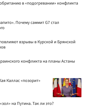
обританию в «подогревании» конфликта
апито». Почему саммит G7 стал
ого
 повлияют взрывы в Курской и Брянской
ров
краинского конфликта на планы Астаны
 Кая Каллас «позорит»
«зол» на Путина. Так ли это?