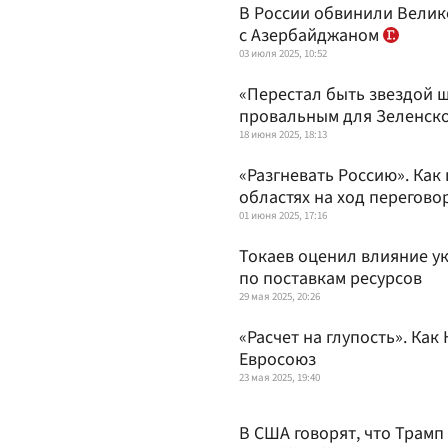
В России обвинили Велик
с Азербайджаном
03 июля 2025, 10:52
«Перестал быть звездой ш
провальным для Зеленск
18 июня 2025, 18:13
«Разгневать Россию». Как
областях на ход перегово
01 июня 2025, 17:16
Токаев оценил влияние у
по поставкам ресурсов
29 мая 2025, 20:26
«Расчет на глупость». Как
Евросоюз
23 мая 2025, 19:40
В США говорят, что Трамп 