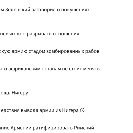
ем Зеленский заговорил о покушениях
 невыгодно разрывать отношения
скую армию стадом зомбированных рабов
что африканским странам не стоит менять
мощь Нигеру
едствия вывода армии из Нигера
ание Армении ратифицировать Римский