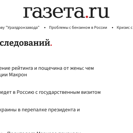
аву "Уралдронзавода"
Проблемы с бензином в России
Кризис с
сследований
ение рейтинга и пощечина от жены: чем
нции Макрон
едет в Россию с государственным визитом
краины в перепалке президента и