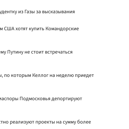
дентку из Газы за высказывания
ем США хотят купить Командорские
ему Путину не стоит встречаться
ы, по которым Келлог на неделю приедет
диаспоры Подмосковья депортируют
стно реализуют проекты на сумму более