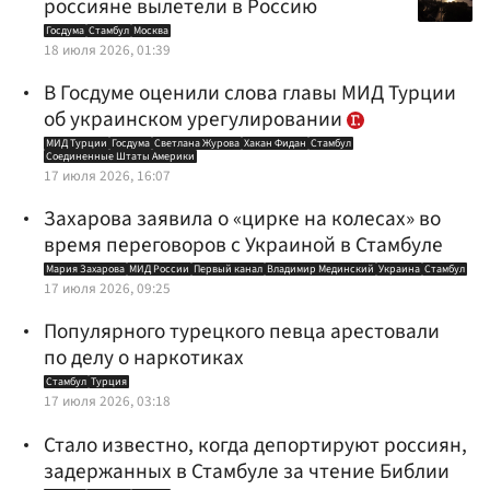
россияне вылетели в Россию
Госдума
Стамбул
Москва
18 июля 2026, 01:39
В Госдуме оценили слова главы МИД Турции
об украинском урегулировании
МИД Турции
Госдума
Светлана Журова
Хакан Фидан
Стамбул
Соединенные Штаты Америки
17 июля 2026, 16:07
Захарова заявила о «цирке на колесах» во
время переговоров с Украиной в Стамбуле
Мария Захарова
МИД России
Первый канал
Владимир Мединский
Украина
Стамбул
17 июля 2026, 09:25
Популярного турецкого певца арестовали
по делу о наркотиках
Стамбул
Турция
17 июля 2026, 03:18
Стало известно, когда депортируют россиян,
задержанных в Стамбуле за чтение Библии