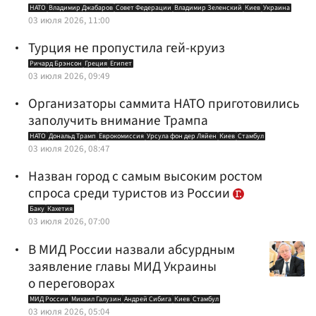
НАТО
Владимир Джабаров
Совет Федерации
Владимир Зеленский
Киев
Украина
03 июля 2026, 11:00
Турция не пропустила гей-круиз
Ричард Брэнсон
Греция
Египет
03 июля 2026, 09:49
Организаторы саммита НАТО приготовились
заполучить внимание Трампа
НАТО
Дональд Трамп
Еврокомиссия
Урсула фон дер Ляйен
Киев
Стамбул
03 июля 2026, 08:47
Назван город с самым высоким ростом
спроса среди туристов из России
Баку
Кахетия
03 июля 2026, 07:00
В МИД России назвали абсурдным
заявление главы МИД Украины
о переговорах
МИД России
Михаил Галузин
Андрей Сибига
Киев
Стамбул
03 июля 2026, 05:04