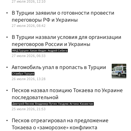
27 июля 2026, 12:10
В Турции заявили о готовности провести
переговоры РФ и Украины
27 июля 2026, 08:42
В Турции назвали условия для организации
переговоров России и Украины
МИД Турции
Хакан Фидан
Андрей Сибига
27 июля 2026, 06:33
Автомобиль упал в пропасть в Турции
Стамбул
Турция
26 июля 2026, 13:28
Песков назвал позицию Токаева по Украине
последовательной
Дмитрий Песков
Владимир Путин
Госдума
Астана
Казахстан
25 июля 2026, 21:53
Песков отреагировал на предложение
Токаева о «заморозке» конфликта