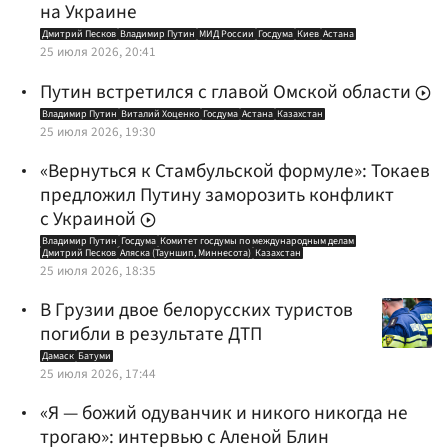
на Украине
Дмитрий Песков
Владимир Путин
МИД России
Госдума
Киев
Астана
25 июля 2026, 20:41
Путин встретился с главой Омской области
Владимир Путин
Виталий Хоценко
Госдума
Астана
Казахстан
25 июля 2026, 19:30
«Вернуться к Стамбульской формуле»: Токаев
предложил Путину заморозить конфликт
с Украиной
Владимир Путин
Госдума
Комитет госдумы по международным делам
Дмитрий Песков
Аляска (Тауншип, Миннесота)
Казахстан
25 июля 2026, 18:35
В Грузии двое белорусских туристов
погибли в результате ДТП
Дамаск
Батуми
25 июля 2026, 17:44
«Я — божий одуванчик и никого никогда не
трогаю»: интервью с Аленой Блин