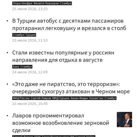
Опры Уинфри
Филипп Киркоров
Стамбул
25 июля 2026, 13:10
В Турции автобус с десятками пассажиров
протаранил легковушку и врезался в столб
Стамбул
Турция
25 июля 2026, 11:10
Стали известны популярные у россиян
направления для отдыха в августе
Баку
Стамбул
24 июля 2026, 12:49
«Это даже не пиратство, это терроризм»:
очередной сухогруз атакован в Черном море
МИД России
Сергей Лавров
МИД Турции
Хакан Фидан
Казахстан
Стамбул
23 июля 2026, 16:40
Лавров прокомментировал
возможное возобновление зерновой
сделки
Сергей Лавров
ООН
Совет безопасности РФ
Сергей Шойгу