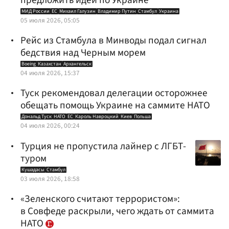
предложить идеи по Украине
МИД России
ЕС
Михаил Галузин
Владимир Путин
Стамбул
Украина
05 июля 2026, 05:05
Рейс из Стамбула в Минводы подал сигнал
бедствия над Черным морем
Boeing
Казахстан
Архангельск
04 июля 2026, 15:37
Туск рекомендовал делегации осторожнее
обещать помощь Украине на саммите НАТО
Дональд Туск
НАТО
ЕС
Кароль Навроцкий
Киев
Польша
04 июля 2026, 00:24
Турция не пропустила лайнер с ЛГБТ-
туром
Кушадасы
Стамбул
03 июля 2026, 18:58
«Зеленского считают террористом»:
в Совфеде раскрыли, чего ждать от саммита
НАТО