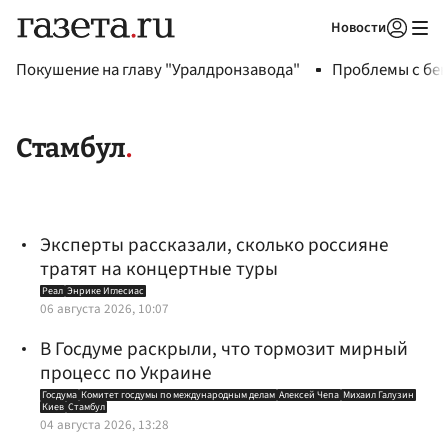
Новости
Авторизоваться
Покушение на главу "Уралдронзавода"
Проблемы с бен
Стамбул
Эксперты рассказали, сколько россияне
тратят на концертные туры
Реал
Энрике Иглесиас
06 августа 2026, 10:07
В Госдуме раскрыли, что тормозит мирный
процесс по Украине
Госдума
Комитет госдумы по международным делам
Алексей Чепа
Михаил Галузин
Киев
Стамбул
04 августа 2026, 13:28