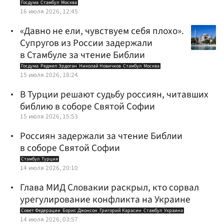
Госдума
Стамбул
Москва
16 июля 2026, 12:45
«Давно не ели, чувствуем себя плохо».
Супругов из России задержали
в Стамбуле за чтение Библии
Госдума
Реджеп Эрдоган
Николай Новичков
Стамбул
Москва
15 июля 2026, 18:24
В Турции решают судьбу россиян, читавших
библию в соборе Святой Софии
15 июля 2026, 15:53
Россиян задержали за чтение Библии
в соборе Святой Софии
Стамбул
Турция
14 июля 2026, 20:10
Глава МИД Словакии раскрыл, кто сорвал
урегулирование конфликта на Украине
Совет Федерации
Борис Джонсон
Григорий Карасин
Стамбул
Украина
14 июля 2026, 03:57