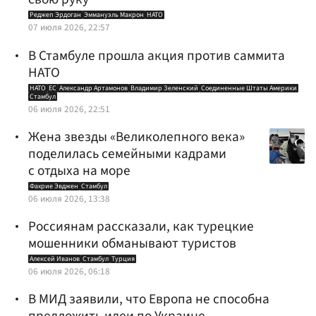
Реджеп Эрдоган
Эммануэль Макрон
НАТО
07 июля 2026, 22:57
В Стамбуле прошла акция против саммита
НАТО
НАТО
ЕС
Александр Артамонов
Владимир Зеленский
Соединенные Штаты Америки
Стамбул
06 июля 2026, 22:51
Жена звезды «Великолепного века»
поделилась семейными кадрами
с отдыха на море
Фахрие Эвджен
Стамбул
06 июля 2026, 13:38
Россиянам рассказали, как турецкие
мошенники обманывают туристов
Алексей Иванов
Стамбул
Турция
06 июля 2026, 06:18
В МИД заявили, что Европа не способна