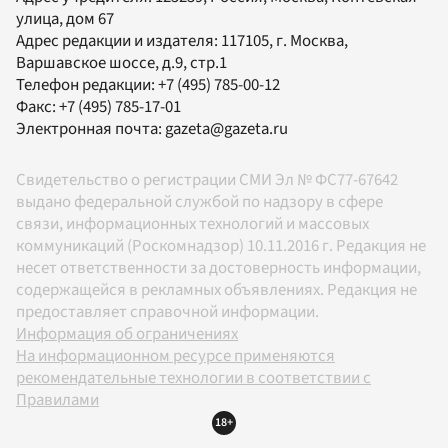
улица, дом 67
Адрес редакции и издателя:
117105
, г.
Москва
,
Варшавское шоссе, д.9, стр.1
Телефон редакции:
+7 (495) 785-00-12
Факс:
+7 (495) 785-17-01
Электронная почта:
gazeta@gazeta.ru
Свидетельство о регистрации СМИ Эл № ФС77-67642
выдано федеральной службой по надзору в сфере
связи, информационных технологий и массовых
коммуникаций (Роскомнадзор) 10.11.2016 г. Редакция не
несет ответственности за достоверность информации,
содержащейся в рекламных объявлениях. Редакция не
предоставляет справочной информации.
Информация об ограничениях
На информационном ресурсе применяются
рекомендательные технологии в соответствии с
Правилами
18+