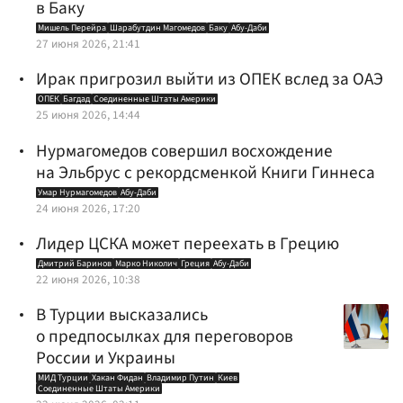
в Баку
Мишель Перейра
Шарабутдин Магомедов
Баку
Абу-Даби
27 июня 2026, 21:41
Ирак пригрозил выйти из ОПЕК вслед за ОАЭ
ОПЕК
Багдад
Соединенные Штаты Америки
25 июня 2026, 14:44
Нурмагомедов совершил восхождение
на Эльбрус с рекордсменкой Книги Гиннеса
Умар Нурмагомедов
Абу-Даби
24 июня 2026, 17:20
Лидер ЦСКА может переехать в Грецию
Дмитрий Баринов
Марко Николич
Греция
Абу-Даби
22 июня 2026, 10:38
В Турции высказались
о предпосылках для переговоров
России и Украины
МИД Турции
Хакан Фидан
Владимир Путин
Киев
Соединенные Штаты Америки