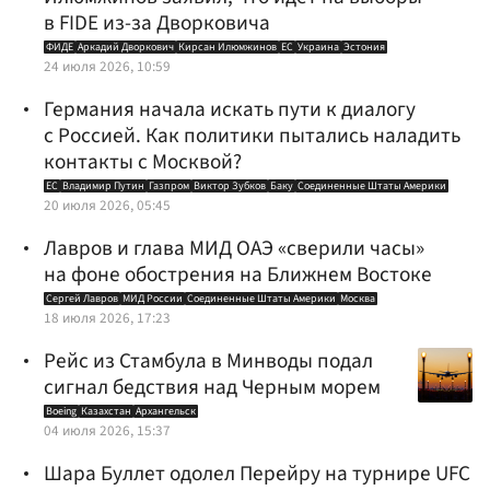
в FIDE из-за Дворковича
ФИДЕ
Аркадий Дворкович
Кирсан Илюмжинов
ЕС
Украина
Эстония
24 июля 2026, 10:59
Германия начала искать пути к диалогу
с Россией. Как политики пытались наладить
контакты с Москвой?
ЕС
Владимир Путин
Газпром
Виктор Зубков
Баку
Соединенные Штаты Америки
20 июля 2026, 05:45
Лавров и глава МИД ОАЭ «сверили часы»
на фоне обострения на Ближнем Востоке
Сергей Лавров
МИД России
Соединенные Штаты Америки
Москва
18 июля 2026, 17:23
Рейс из Стамбула в Минводы подал
сигнал бедствия над Черным морем
Boeing
Казахстан
Архангельск
04 июля 2026, 15:37
Шара Буллет одолел Перейру на турнире UFC