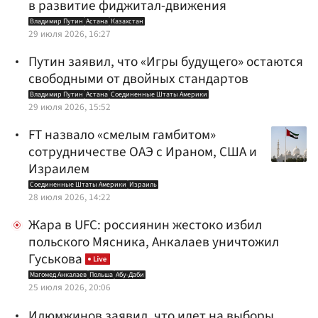
в развитие фиджитал-движения
Владимир Путин
Астана
Казахстан
29 июля 2026, 16:27
Путин заявил, что «Игры будущего» остаются
свободными от двойных стандартов
Владимир Путин
Астана
Соединенные Штаты Америки
29 июля 2026, 15:52
FT назвало «смелым гамбитом»
сотрудничестве ОАЭ с Ираном, США и
Израилем
Соединенные Штаты Америки
Израиль
28 июля 2026, 14:22
Жара в UFC: россиянин жестоко избил
польского Мясника, Анкалаев уничтожил
Гуськова
Магомед Анкалаев
Польша
Абу-Даби
25 июля 2026, 20:06
Илюмжинов заявил, что идет на выборы