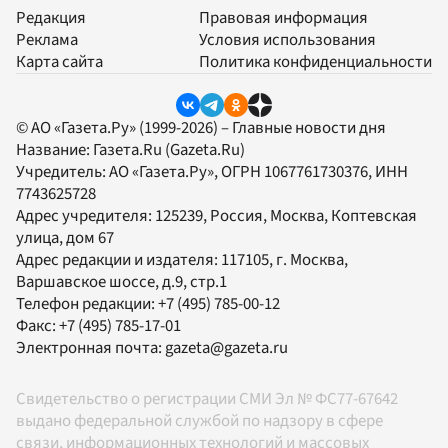
Редакция
Правовая информация
Реклама
Условия использования
Карта сайта
Политика конфиденциальности
© АО «Газета.Ру» (1999-2026) – Главные новости дня
Название:
Газета.Ru
(Gazeta.Ru)
Учредитель:
АО «Газета.Ру»
, ОГРН 1067761730376, ИНН
7743625728
Адрес учредителя: 125239, Россия, Москва, Коптевская
улица, дом 67
Адрес редакции и издателя:
117105
, г.
Москва
,
Варшавское шоссе, д.9, стр.1
Телефон редакции:
+7 (495) 785-00-12
Факс:
+7 (495) 785-17-01
Электронная почта:
gazeta@gazeta.ru
Свидетельство о регистрации СМИ Эл № ФС77-67642
выдано федеральной службой по надзору в сфере
связи, информационных технологий и массовых