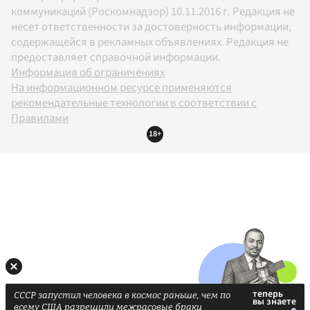
коммуникаций (Роскомнадзор) 10.11.2016 г. Редакция не
несет ответственности за достоверность информации,
содержащейся в рекламных объявлениях. Редакция не
предоставляет справочной информации.
Информация об ограничениях
На информационном ресурсе применяются
рекомендательные технологии в соответствии с
Правилами
18+
СССР запустил человека в космос раньше, чем по
всему США разрешили межрасовые браки