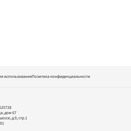
ия использования
Политика конфиденциальности
625728
а, дом 67
ссе, д.9, стр.1
-01