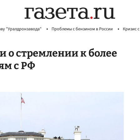
аву "Уралдронзавода"
Проблемы с бензином в России
Кризис с
и о стремлении к более
м с РФ