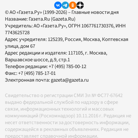
© АО «Газета.Ру» (1999-2026) – Главные новости дня
Название:
Газета.Ru
(Gazeta.Ru)
Учредитель:
АО «Газета.Ру»
, ОГРН 1067761730376, ИНН
7743625728
Адрес учредителя: 125239, Россия, Москва, Коптевская
улица, дом 67
Адрес редакции и издателя:
117105
, г.
Москва
,
Варшавское шоссе, д.9, стр.1
Телефон редакции:
+7 (495) 785-00-12
Факс:
+7 (495) 785-17-01
Электронная почта:
gazeta@gazeta.ru
Свидетельство о регистрации СМИ Эл № ФС77-67642
выдано федеральной службой по надзору в сфере
связи, информационных технологий и массовых
коммуникаций (Роскомнадзор) 10.11.2016 г. Редакция не
несет ответственности за достоверность информации,
содержащейся в рекламных объявлениях. Редакция не
предоставляет справочной информации.