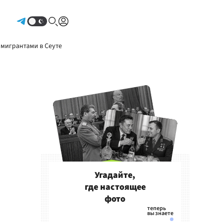
Авторизоваться
 мигрантами в Сеуте
Угадайте,
где настоящее
фото