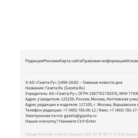
Редакция
Реклама
Карта сайта
Правовая информация
Услов
© АО «Газета.Ру» (1999-2026) – Главные новости дня
Название:
Газета.Ru
(Gazeta.Ru)
Учредитель:
АО «Газета.Ру»
, ОГРН 1067761730376, ИНН 7743
Адрес учредителя: 125239, Россия, Москва, Коптевская улиц
Адрес редакции и издателя:
117105
, г.
Москва
,
Варшавское шо
Телефон редакции:
+7 (495) 785-00-12
| Факс:
+7 (495) 785-17
Электронная почта:
gazeta@gazeta.ru
Нашли опечатку? Нажмите Ctrl+Enter
Свидетельство о регистрации СМИ Эл № ФС77-67642 выда