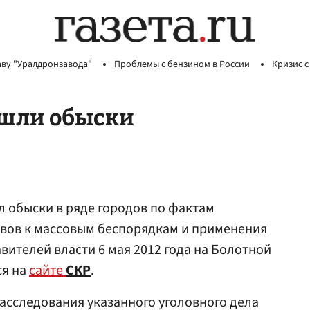
аву "Уралдронзавода"
Проблемы с бензином в России
Кризис с
рошли обыски
 обыски в ряде городов по фактам
ывов к массовым беспорядкам и применения
вителей власти 6 мая 2012 года на Болотной
ся на
сайте
СКР
.
расследования указанного уголовного дела