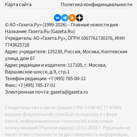
Карта сайта
Политика конфиденциальности
© АО «Газета.Ру» (1999-2026) – Главные новости дня
Название:
Газета.Ru
(Gazeta.Ru)
Учредитель:
АО «Газета.Ру»
, ОГРН 1067761730376, ИНН
7743625728
Адрес учредителя: 125239, Россия, Москва, Коптевская
улица, дом 67
Адрес редакции и издателя:
117105
, г.
Москва
,
Варшавское шоссе, д.9, стр.1
Телефон редакции:
+7 (495) 785-00-12
Факс:
+7 (495) 785-17-01
Электронная почта:
gazeta@gazeta.ru
Свидетельство о регистрации СМИ Эл № ФС77-67642
выдано федеральной службой по надзору в сфере
связи, информационных технологий и массовых
коммуникаций (Роскомнадзор) 10.11.2016 г. Редакция не
несет ответственности за достоверность информации,