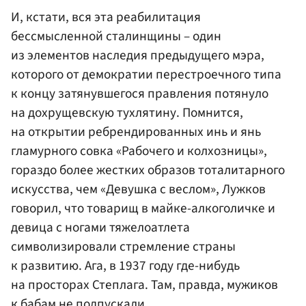
И, кстати, вся эта реабилитация
бессмысленной сталинщины – один
из элементов наследия предыдущего мэра,
которого от демократии перестроечного типа
к концу затянувшегося правления потянуло
на дохрущевскую тухлятину. Помнится,
на открытии ребрендированных инь и янь
гламурного совка «Рабочего и колхозницы»,
гораздо более жестких образов тоталитарного
искусства, чем «Девушка с веслом», Лужков
говорил, что товарищ в майке-алкоголичке и
девица с ногами тяжелоатлета
символизировали стремление страны
к развитию. Ага, в 1937 году где-нибудь
на просторах Степлага. Там, правда, мужиков
к бабам не подпускали…