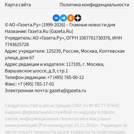
Карта сайта
Политика конфиденциальности
© АО «Газета.Ру» (1999-2026) – Главные новости дня
Название:
Газета.Ru
(Gazeta.Ru)
Учредитель:
АО «Газета.Ру»
, ОГРН 1067761730376, ИНН
7743625728
Адрес учредителя: 125239, Россия, Москва, Коптевская
улица, дом 67
Адрес редакции и издателя:
117105
, г.
Москва
,
Варшавское шоссе, д.9, стр.1
Телефон редакции:
+7 (495) 785-00-12
Факс:
+7 (495) 785-17-01
Электронная почта:
gazeta@gazeta.ru
Свидетельство о регистрации СМИ Эл № ФС77-67642
выдано федеральной службой по надзору в сфере
связи, информационных технологий и массовых
коммуникаций (Роскомнадзор) 10.11.2016 г. Редакция не
несет ответственности за достоверность информации,