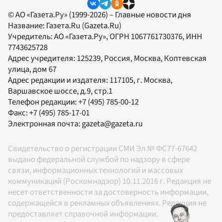
© АО «Газета.Ру» (1999-2026) – Главные новости дня
Название:
Газета.Ru
(Gazeta.Ru)
Учредитель:
АО «Газета.Ру»
, ОГРН 1067761730376, ИНН
7743625728
Адрес учредителя: 125239, Россия, Москва, Коптевская
улица, дом 67
Адрес редакции и издателя:
117105
, г.
Москва
,
Варшавское шоссе, д.9, стр.1
Телефон редакции:
+7 (495) 785-00-12
Факс:
+7 (495) 785-17-01
Электронная почта:
gazeta@gazeta.ru
Свидетельство о регистрации СМИ Эл № ФС77-67642
выдано федеральной службой по надзору в сфере
связи, информационных технологий и массовых
коммуникаций (Роскомнадзор) 10.11.2016 г. Редакция не
несет ответственности за достоверность информации,
содержащейся в рекламных объявлениях. Редакция не
предоставляет справочной информации.