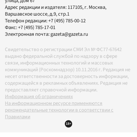
улица, дом 67
Адрес редакции и издателя:
117105
, г.
Москва
,
Варшавское шоссе, д.9, стр.1
Телефон редакции:
+7 (495) 785-00-12
Факс:
+7 (495) 785-17-01
Электронная почта:
gazeta@gazeta.ru
Свидетельство о регистрации СМИ Эл № ФС77-67642
выдано федеральной службой по надзору в сфере
связи, информационных технологий и массовых
коммуникаций (Роскомнадзор) 10.11.2016 г. Редакция не
несет ответственности за достоверность информации,
содержащейся в рекламных объявлениях. Редакция не
предоставляет справочной информации.
Информация об ограничениях
На информационном ресурсе применяются
рекомендательные технологии в соответствии с
Правилами
18+