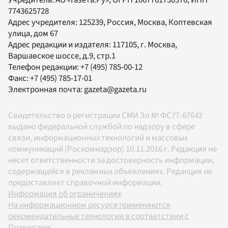
7743625728
Адрес учредителя: 125239, Россия, Москва, Коптевская
улица, дом 67
Адрес редакции и издателя:
117105
, г.
Москва
,
Варшавское шоссе, д.9, стр.1
Телефон редакции:
+7 (495) 785-00-12
Факс:
+7 (495) 785-17-01
Электронная почта:
gazeta@gazeta.ru
Свидетельство о регистрации СМИ Эл № ФС77-67642
выдано федеральной службой по надзору в сфере
связи, информационных технологий и массовых
коммуникаций (Роскомнадзор) 10.11.2016 г. Редакция не
несет ответственности за достоверность информации,
содержащейся в рекламных объявлениях. Редакция не
предоставляет справочной информации.
Информация об ограничениях
На информационном ресурсе применяются
рекомендательные технологии в соответствии с
Правилами