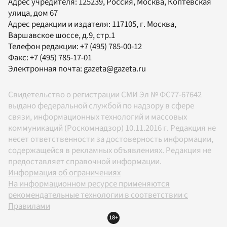
Адрес учредителя: 125239, Россия, Москва, Коптевская
улица, дом 67
Адрес редакции и издателя:
117105
, г.
Москва
,
Варшавское шоссе, д.9, стр.1
Телефон редакции:
+7 (495) 785-00-12
Факс:
+7 (495) 785-17-01
Электронная почта:
gazeta@gazeta.ru
Свидетельство о регистрации СМИ Эл № ФС77-67642
выдано федеральной службой по надзору в сфере
связи, информационных технологий и массовых
коммуникаций (Роскомнадзор) 10.11.2016 г. Редакция не
несет ответственности за достоверность информации,
содержащейся в рекламных объявлениях. Редакция не
предоставляет справочной информации.
Информация об ограничениях
На информационном ресурсе применяются
рекомендательные технологии в соответствии с
Правилами
18+