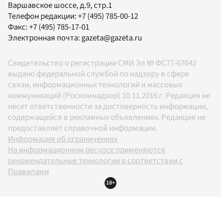
Варшавское шоссе, д.9, стр.1
Телефон редакции:
+7 (495) 785-00-12
Факс:
+7 (495) 785-17-01
Электронная почта:
gazeta@gazeta.ru
Свидетельство о регистрации СМИ Эл № ФС77-67642
выдано федеральной службой по надзору в сфере
связи, информационных технологий и массовых
коммуникаций (Роскомнадзор) 10.11.2016 г. Редакция не
несет ответственности за достоверность информации,
содержащейся в рекламных объявлениях. Редакция не
предоставляет справочной информации.
Информация об ограничениях
На информационном ресурсе применяются
рекомендательные технологии в соответствии с
Правилами
18+