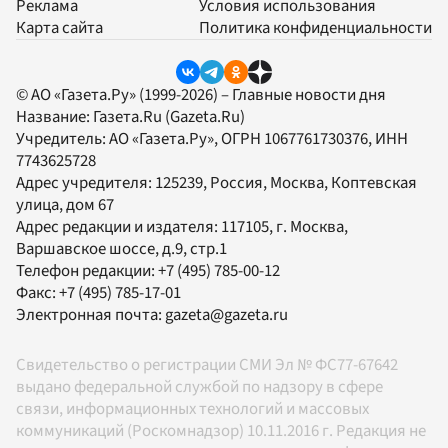
Реклама
Условия использования
Карта сайта
Политика конфиденциальности
© АО «Газета.Ру» (1999-2026) – Главные новости дня
Название:
Газета.Ru
(Gazeta.Ru)
Учредитель:
АО «Газета.Ру»
, ОГРН 1067761730376, ИНН
7743625728
Адрес учредителя: 125239, Россия, Москва, Коптевская
улица, дом 67
Адрес редакции и издателя:
117105
, г.
Москва
,
Варшавское шоссе, д.9, стр.1
Телефон редакции:
+7 (495) 785-00-12
Факс:
+7 (495) 785-17-01
Электронная почта:
gazeta@gazeta.ru
Свидетельство о регистрации СМИ Эл № ФС77-67642
выдано федеральной службой по надзору в сфере
связи, информационных технологий и массовых
коммуникаций (Роскомнадзор) 10.11.2016 г. Редакция не