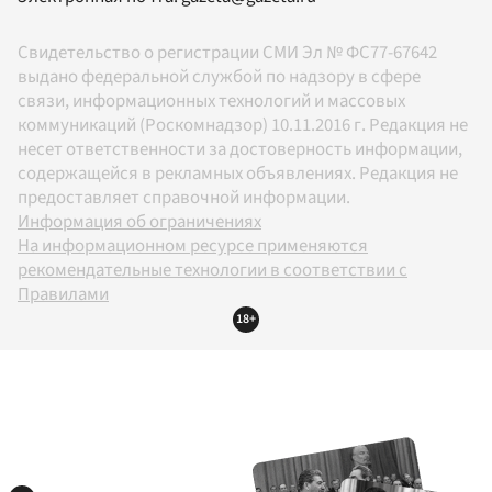
Свидетельство о регистрации СМИ Эл № ФС77-67642
выдано федеральной службой по надзору в сфере
связи, информационных технологий и массовых
коммуникаций (Роскомнадзор) 10.11.2016 г. Редакция не
несет ответственности за достоверность информации,
содержащейся в рекламных объявлениях. Редакция не
предоставляет справочной информации.
Информация об ограничениях
На информационном ресурсе применяются
рекомендательные технологии в соответствии с
Правилами
18+