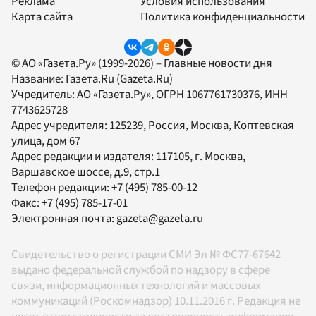
Реклама
Условия использования
Карта сайта
Политика конфиденциальности
© АО «Газета.Ру» (1999-2026) – Главные новости дня
Название:
Газета.Ru
(Gazeta.Ru)
Учредитель:
АО «Газета.Ру»
, ОГРН 1067761730376, ИНН
7743625728
Адрес учредителя: 125239, Россия, Москва, Коптевская
улица, дом 67
Адрес редакции и издателя:
117105
, г.
Москва
,
Варшавское шоссе, д.9, стр.1
Телефон редакции:
+7 (495) 785-00-12
Факс:
+7 (495) 785-17-01
Электронная почта:
gazeta@gazeta.ru
Свидетельство о регистрации СМИ Эл № ФС77-67642
выдано федеральной службой по надзору в сфере
связи, информационных технологий и массовых
коммуникаций (Роскомнадзор) 10.11.2016 г. Редакция не